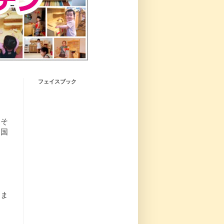
フェイスブック
はそ
、国
まま