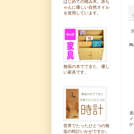
はじめての積み木。赤ち
ゃんに優しい自然オイル
を使用しています。
問
無垢の木でできた、優し
い家具です。
連
メ
が
世界でたったひとつの無
垢の時計いかがですか
。